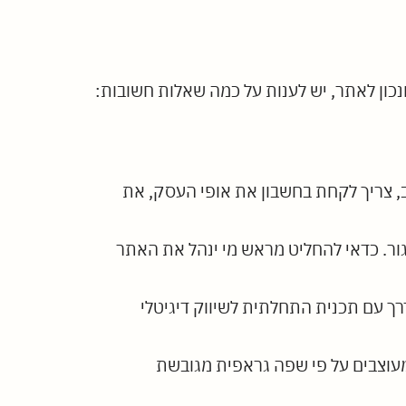
ונכון לאתר, יש לענות על כמה שאלות חשובות:
י למשתמש ומעוצב היטב, צריך לקחת בחשבון את אופי העסק, את
האם להשתמש במערכת לניהול תוכן (CMS) בקוד פתוח או סגור. כדאי להחליט מראש מי ינהל את האתר
ך עם תכנית התחלתית לשיווק דיגיטלי
מעוצבים על פי שפה גראפית מגובשת