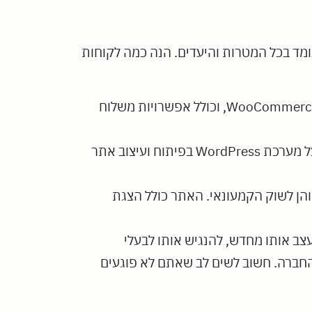
ומד בכל המטרות והיעדים. הנה כמה לקוחות
בית הוצאה לאור "קדימה" – חנות אינטרנטית למכירת ספרי ההוצאה. האתר נבנה במערכת וורדפס -WooCommerce, וכולל אפשרויות משלוח
עיריית תל אביב – אתר תיירות, הכולל תצוגה, רישום לסיורים ותשלום בסליקה אונליין. האתר הוטמע על מערכת WordPress בפיתוח ועיצוב אתר
והן לשוק הקמעונאי. האתר כולל הצגת
צב אותו מחדש, להנגיש אותו לבעלי
ו') או פשוט להתאים אותו לאופי החברה. חשוב לשים לב שאתם לא פוגעים