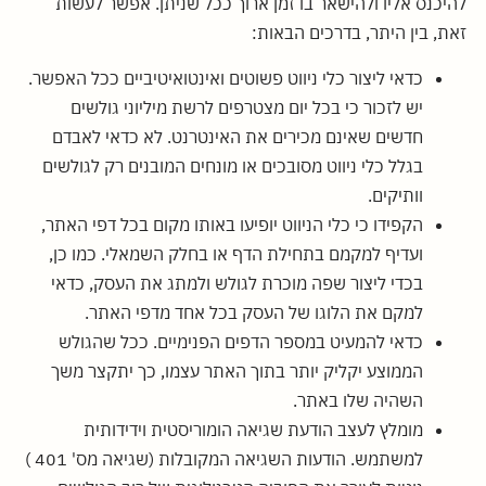
להיכנס אליו ולהישאר בו זמן ארוך ככל שניתן. אפשר לעשות
זאת, בין היתר, בדרכים הבאות:
כדאי ליצור כלי ניווט פשוטים ואינטואיטיביים ככל האפשר.
יש לזכור כי בכל יום מצטרפים לרשת מיליוני גולשים
חדשים שאינם מכירים את האינטרנט. לא כדאי לאבדם
בגלל כלי ניווט מסובכים או מונחים המובנים רק לגולשים
וותיקים.
הקפידו כי כלי הניווט יופיעו באותו מקום בכל דפי האתר,
ועדיף למקמם בתחילת הדף או בחלק השמאלי. כמו כן,
בכדי ליצור שפה מוכרת לגולש ולמתג את העסק, כדאי
למקם את הלוגו של העסק בכל אחד מדפי האתר.
כדאי להמעיט במספר הדפים הפנימיים. ככל שהגולש
הממוצע יקליק יותר בתוך האתר עצמו, כך יתקצר משך
השהיה שלו באתר.
מומלץ לעצב הודעת שגיאה הומוריסטית וידידותית
למשתמש. הודעות השגיאה המקובלות (שגיאה מס' 401 )