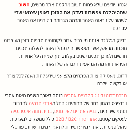
אנחנו יודעים שלא פחות חשוב מהקמת אתר מרשים,
חשוב
שתהיה לכם אפשרות לעדכן את התוכן באופן עצמאי
ועדיין
לשמור על ניראות האתר והרמה הגבוהה בה בנינו את האתר
עבורכם.
בדיוק בגלל זה אנחנו מייצרים עבור לקוחותינו תבניות תוכן מעוצבות
מוכנות מראש, אשר מאפשרות למנהל האתר להעלות תכנים
חדשים ולעדכן תכנים ישנים בקלות, תוך שמירה על אחידות
הניראות והרמה הגראפית הגבוהה של האתר .
דרונט מעסיקה צוות מפתחים מקצועני שידע לתת מענה לכל צורך
או בקשה שלכם.
חברת דרונט דיגיטל לבניית אתרים
בנתה לאורך השנים מאות אתרי
וורדפרס במגוון רחב של תחומים : החל מ
אתרי תדמית
לחברות
ונותני שירותים ,
בניית אתרים לאירגונים
,
בניית חנות אינטרנטית
לעסקים קטנים,
אתרי סחר B2B / B2C
כולל ממשקים למערכות
ניהול פנימיות , אתרי מידע ושירות לתאגידי מים ורשויות, פורטלי