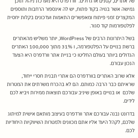
של אתרים, קטנים או גדולים. וורדפרס היא מערכת ניהול תוכן
גמישה אשר בנויה בקוד פתוח, יש לה אינספור הרחבות ותוספים
המקצרים זמני פיתוח ומאפשרים התאמות ועדכונים בקלות יחסית
לפלטפורמות קוד סגור.
בשל היתרונות הרבים של WordPress, יותר משליש מהאתרים
ברשת בנויים על הפלטפורמה, ו 31% מתוך 100,000 האתרים
הגדולים ביותר בעולם החליטו כי בניית אתר וורדפרס היא הצעד
הנכון עבורם.
אלא שרוב האתרים בוורדפרס הם אתרי תבנית חסרי ייחוד,
שראיתם כבר הרבה כמותם. הם לא בהכרח משרתים את המטרות
שלכם או בנויים באופן שיניב עבורכם תוצאות ממירות ויביא לכם
לידים.
בדרונט נבנה עבורכם אתר וורדפרס בעיצוב מותאם אישית למיתוג
שלכם, לקהל היעד אליו אתם מכוונים ולמטרות השיווקיות היחודיות
לכם.