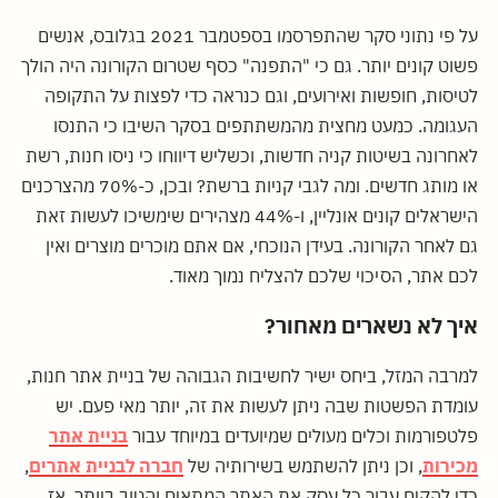
על פי נתוני סקר שהתפרסמו בספטמבר 2021 בגלובס, אנשים
פשוט קונים יותר. גם כי "התפנה" כסף שטרום הקורונה היה הולך
לטיסות, חופשות ואירועים, וגם כנראה כדי לפצות על התקופה
העגומה. כמעט מחצית מהמשתתפים בסקר השיבו כי התנסו
לאחרונה בשיטות קניה חדשות, וכשליש דיווחו כי ניסו חנות, רשת
או מותג חדשים. ומה לגבי קניות ברשת? ובכן, כ-70% מהצרכנים
הישראלים קונים אונליין, ו-44% מצהירים שימשיכו לעשות זאת
גם לאחר הקורונה. בעידן הנוכחי, אם אתם מוכרים מוצרים ואין
לכם אתר, הסיכוי שלכם להצליח נמוך מאוד.
איך לא נשארים מאחור?
למרבה המזל, ביחס ישיר לחשיבות הגבוהה של בניית אתר חנות,
עומדת הפשטות שבה ניתן לעשות את זה, יותר מאי פעם. יש
פלטפורמות וכלים מעולים שמיועדים במיוחד עבור
בניית אתר
מכירות
, וכן ניתן להשתמש בשירותיה של
חברה לבניית אתרים
,
כדי להקים עבור כל עסק את האתר המתאים והטוב ביותר. אז