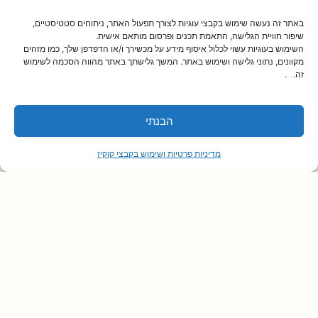
באתר זה נעשה שימוש בקבצי עוגיות לצורך תפעול האתר, ניתוחים סטטיסטיים,
שיפור חוויית הגלישה, התאמת תכנים ופרסום מותאם אישית.
השימוש בעוגיות עשוי לכלול איסוף מידע על מכשירך ו/או הדפדפן שלך, כמו מזהים
מקוונים, נתוני גלישה ושימוש באתר. המשך גלישתך באתר מהווה הסכמה לשימוש
זה. .
בניית אתר החברה לתרבות ופנאי נס-ציונה
פיתוח אתר הכולל רישום לחוגים ופעילויות, רכישת
הבנתי
כרטיסים למופעים והתממשקות למערכות מידע
מדיניות פרטיות ושימוש בקבצי קוקיז