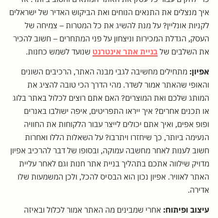
איך מנצלים את התנאים הנוחים ואת הביקוש האדיר של ישראלים
לקניות אונליין? על מנת להשיג את כל המטרות – צמיחה של
העסק, הגדלת המכירות וניצחון על פני המתחרים – חשוב להכיר
את השלבים של
בניית אתר אינטרנט
שנועד לשמש כחנות.
אפיון:
מתחילים מחשיבה לגבי מבנה האתר, הרכיבים השונים
והאופי שהאתר אמור לשדר. מהי הדרך הכי טובה להציג את
המותג שלכם ואת המוצרים? האם אתם רוצים לכלול באתר בלוג
או תכנים אחרים? איך ייראו התפריטים, איפה ישולבו באנרים
ופופ אפים, ואיך אתם יכולים לייצר עבור הלקוחות את החוויה
הנעימה ביותר, כך שיחזרו ויתרבו? על השאלות הללו ואחרות
חשוב לענות לאחר מחשבה עמוקה, ובסופו של דבר להרכיב אפיון
מדויק שילווה אתכם בתהליך בניית אתר חנות וגם לאחר עליית
האתר לאוויר. אפיון נכון הוא הבסיס להכל, ולכן המשמעות שלו
אדירה.
עיצוב ופיתוח:
אחרי שמבינים מה האתר אמור לכלול ובאיזה