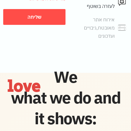
לעזרה בשוטף
שליחה
אירוח אתר
מאובטח,גיבויים
ועדכונים
We
love
what we do and
it shows: