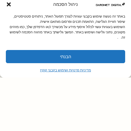
ניהול הסכמה
באתר זה נעשה שימוש בקבצי עוגיות לצורך תפעול האתר, ניתוחים סטטיסטיים,
שיפור חוויית הגלישה, התאמת תכנים ופרסום מותאם אישית.
השימוש בעוגיות עשוי לכלול איסוף מידע על מכשירך ו/או הדפדפן שלך, כמו מזהים
מקוונים, נתוני גלישה ושימוש באתר. המשך גלישתך באתר מהווה הסכמה לשימוש
זה. .
הבנתי
בניית אתר החברה לתרבות ופנאי נס-ציונה
פיתוח אתר הכולל רישום לחוגים ופעילויות, רכישת
מדיניות פרטיות ושימוש בקבצי קוקיז
כרטיסים למופעים והתממשקות למערכות מידע