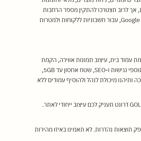
ת, אך לרוב תצטרכו להתקין מספר הרחבות
בתשלום כדי להקים אתר ברמה גבוהה. בין השאר, יש הרחבות עבור חיבור לנתונים מתקדמים של Google Analytics, עבור חשבוניות ללקוחות ולמטרות
ת עמוד בית, עיצוב תמונות אווירה, הקמת
גלריה תמונות או סרטונים, שיתוף וחיבור לרשתות חברתיות, הקמת טופס לקבלת פניות מלקוחות, התקנת תוספי נגישות ו-SEO, שטח אחסון עד 5GB,
לו הדרכה ותיהנו מיכולת לנהל ולהוסיף עמודים ללא
במסגרת מסלול Shop PRO תוכלו לבחור מתוך מגוון תבניות בעיצוב מושך וחדשני, ובמסגרת מסלול GOLD Shop דרונט תעניק לכם עיצוב ייחודי לאתר.
ק תוצאות נהדרות. לא תאמינו באיזו מהירות