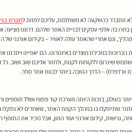
לא תתברר כהשקעה לא משתלמת, עליכם לפנות ל
חברת בניי
למעלה מ-20 שנים, במהלכן בחרו בה אלפי עסקים לבניית האתר שלהם. דרונ
תהליך, וגם אחרי שהאתר עולה לאוויר – בקידום אורגני של ה
 הכרוכות במכירת מוצרים באינטרנט. הם יאפיינו ויתכננו את
ש שיגרום ללקוחות לקנות, ולחזור אליכם שוב ושוב. כל א
יותר בעולם, בזכות היותה מערכת קוד פתוח ושלל תוספים וה
גר שתיתקלו בו במהלך הקמת האתר, שאחרים לא נתקלו בו קו
, נגישות, קידום אורגני ועוד המון, אבל נזכיר את התוסף 
ת תוסף ווקומרס. הגרסה החינמית שלו מאשרת מכירת מוצרים