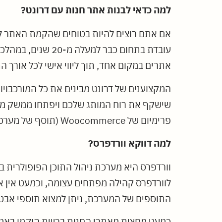
למה כדאי לבנות אתר חנות עם דרונט?
אם אתם רוצים להיות בטוחים שהקמת האתר 
עובדת בתחום כבר 
אתרים במקום אחד, תוך ליווי אישי לכל אורך ה
המקצוענים של דרונט מבינים את כל המורכבויות
שישקף את רוח המותג שלכם ויפתחו ממשק משתמ
פרימיום של Woocommerce (תוסף של מערכת וורדפרס) – הדרך הטובה ביותר לבנות אתר סחר.
למה דווקא וורדפרס?
וורדפרס היא מערכת ניהול התוכן הפופולרית ב
לוורדפרס קהילה מפתחים עצומה, וכמעט אין את
התוספים של המערכת, ניתן למצוא תוספי אבטחה
כמעט מחצית מאתרי החנות ברשת הוקמו באמצעו