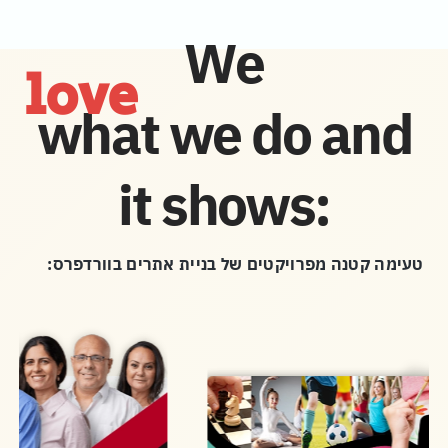
We
love
what we do and
it shows:
טעימה קטנה מפרויקטים של בניית אתרים בוורדפרס: