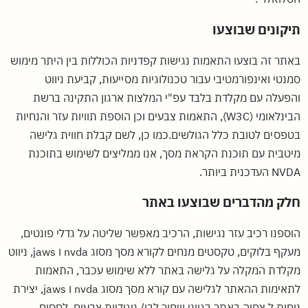
תיקונים שבוצעו
באתר זה בוצעו התאמות נגישות קפדניות הכוללות בין היתר מימוש
סמנטי ואינפורמטיבי עבור טכנולוגיות מסייעות, קביעת ניווט
והפעלה עם מקלדת בלבד עפ"י המלצות ארגון התקינה ברשת
הבינלאומי (W3C), התאמות צבעים וכן הוספת תוויות עזר והנחיות
בטפסים לטובת כלל הגולשים.כמו כן, לשם קבלת חווית גלישה
מיטבית עם תוכנת הקראת מסך, אנו ממליצים לשימוש בתוכנת
NVDA העדכנית ביותר.
חלק מהדברים שבוצעו באתר
הוספנו רכיב עזר נגישות, הרכיב מאפשר שליטה על גדלי פונטים,
מעקף בלוקים, טקסטים מנחים לקורא מסך מסוג nvda ו jaws, ניווט
מקלדת המקלה על גלישה באתר ללא שימוש עכבר, התאמות
לתאימות ההאתר לגלישה עם קורא מסך מסוג nvda ו jaws, יצירת
נוחות ל צפיה באתר בגווני שחור לבן/ ניגודיות צבעים, לחסום