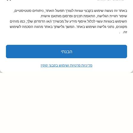
דרכי גישה לבניין – יש
באתר זה נעשה שימוש בקבצי עוגיות לצורך תפעול האתר, ניתוחים סטטיסטיים,
שירותי נכים – אין
שיפור חוויית הגלישה, התאמת תכנים ופרסום מותאם אישית.
מעברים רחבים – אין
השימוש בעוגיות עשוי לכלול איסוף מידע על מכשירך ו/או הדפדפן שלך, כמו מזהים
מקוונים, נתוני גלישה ושימוש באתר. המשך גלישתך באתר מהווה הסכמה לשימוש
שילוט הכוונה – אין
זה. .
מעלית קרקע -אין
רכזת הנגישות בחברה:
הבנתי
גילה כהן :
מדיניות פרטיות ושימוש בקבצי קוקיז
טלפון:
0732-155-155
כתובת מייל :
gila@daronet.com
הבהרה חשובה:
האתר עלה לאויר רק לאחרונה ועדיין נמצא בהרצה ושלבי הנגשה
סופיים – יתכן שעדיין ימצאו אלמנטים שיש לשפר –
במידה ונדרש לכם מידע המופיע באתר והוא אינו נגיש, אנא פנו