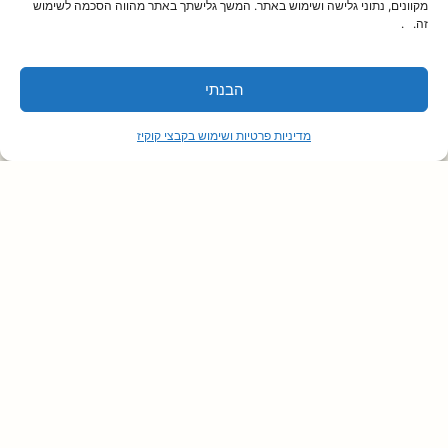
מקוונים, נתוני גלישה ושימוש באתר. המשך גלישתך באתר מהווה הסכמה לשימוש
זה. .
בניית אתר החברה לתרבות ופנאי נס-ציונה
פיתוח אתר הכולל רישום לחוגים ופעילויות, רכישת
הבנתי
כרטיסים למופעים והתממשקות למערכות מידע
מדיניות פרטיות ושימוש בקבצי קוקיז