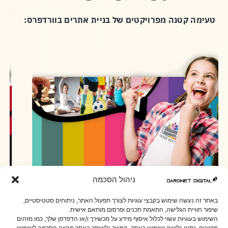
טעימה קטנה מפרויקטים של בניית אתרים בוורדפרס:
ניהול הסכמה
באתר זה נעשה שימוש בקבצי עוגיות לצורך תפעול האתר, ניתוחים סטטיסטיים,
שיפור חוויית הגלישה, התאמת תכנים ופרסום מותאם אישית.
השימוש בעוגיות עשוי לכלול איסוף מידע על מכשירך ו/או הדפדפן שלך, כמו מזהים
בניית אתר החברה לתרבות ופנאי נס-ציונה
מקוונים, נתוני גלישה ושימוש באתר. המשך גלישתך באתר מהווה הסכמה לשימוש