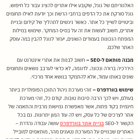
האלגוריתם של גוגל, שקובע אילו אתרים להציג עבור כל חיפוש.
גוגל סורקת את כל הדפים ברחבי הרשת וכך יודעת לאילו תחומים
וביטויים לשייך כל אתר. כאשר ניגשים לתהליך של קידום ובניית
אתרים, חשוב לעשות את זה על בסיס המחקר. שימוש במילות
המפתח הנכונות בעמודים השונים, יעזור לגוגל להבין במה עוסק
האתר שלכם.
מבנה מותאם ל-SEO –
חשוב לבנות את אתרי אינטרנט עם
היררכיה ברורה ונכונה. לדוגמה, לא כדאי לערבב נושאים ותחומים
שונים באותו עמוד, אלא להתמקד בנושא אחד מרכזי.
שימוש בוורדפרס –
זוהי מערכת ניהול התוכן הפופולרית ביותר
בעולם, ויש לכך הרבה סיבות טובות. קודם כל, זוהי מערכת
חינמית בקוד פתוח, אשר מאפשרת גמישות מרבית והתאמה של
אתר לצרכים של כל עסק, ויש לה עוד המון יתרונות. גם בכל
הקשור ל-SEO
בניית אתר בוורדפרס
עושה עבודה נהדרת –
האתרים שבנויים על המערכת נטענים מהר, מותאמים למובייל