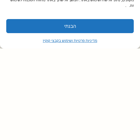
זה. .
פיתוח אתר הכולל רישום לחוגים ופעילויות, רכישת
כרטיסים למופעים והתממשקות למערכות מידע
הבנתי
מדיניות פרטיות ושימוש בקבצי קוקיז