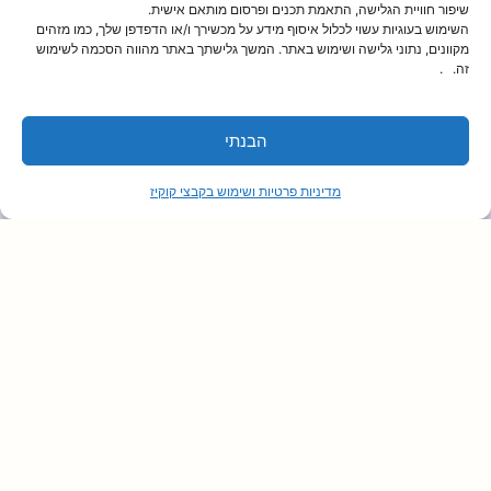
שיפור חוויית הגלישה, התאמת תכנים ופרסום מותאם אישית.
הנכונה לבניית האתר ❓
השימוש בעוגיות עשוי לכלול איסוף מידע על מכשירך ו/או הדפדפן שלך, כמו מזהים
מקוונים, נתוני גלישה ושימוש באתר. המשך גלישתך באתר מהווה הסכמה לשימוש
קרא עוד »
זה. .
« הקודם
1
2
הבא »
הבנתי
מדיניות פרטיות ושימוש בקבצי קוקיז
One Stop Shop
דרונט מספקת לכם כל מה
שתצטרכו כדי להצליח:
נשמח לשמוע
כתיבת תוכן
ממך :)
שיווקי
לקבלת ייעוץ
והצעת מחיר,